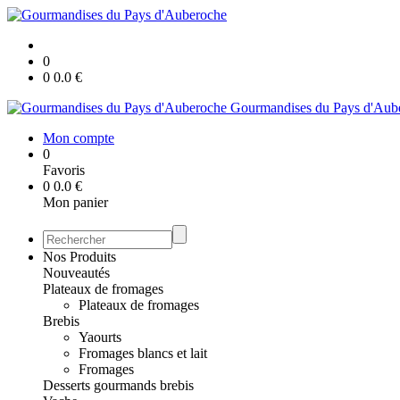
0
0
0.0
€
Gourmandises du Pays d'Aub
Mon compte
0
Favoris
0
0.0
€
Mon panier
Nos Produits
Nouveautés
Plateaux de fromages
Plateaux de fromages
Brebis
Yaourts
Fromages blancs et lait
Fromages
Desserts gourmands brebis