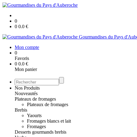
0
0
0.0
€
Gourmandises du Pays d'Aub
Mon compte
0
Favoris
0
0.0
€
Mon panier
Nos Produits
Nouveautés
Plateaux de fromages
Plateaux de fromages
Brebis
Yaourts
Fromages blancs et lait
Fromages
Desserts gourmands brebis