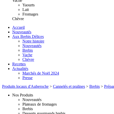
Vache
Yaourts
Lait
Fromages
Chèvre
Accueil
Nouveautés
Aux Brebis Délices
Notre histoire
Nouveautés
Brebis
Vache
Chèvre
Recettes
Actualités
Marchés de Noël 2024
Presse
Produits locaux d'Auberoche
>
Cannelés et pralines
>
Brebis
>
Prépar
Nos Produits
Nouveautés
Plateaux de fromages
Brebis
Desserts gourmands brebis