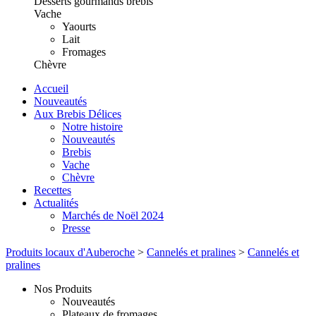
Desserts gourmands brebis
Vache
Yaourts
Lait
Fromages
Chèvre
Accueil
Nouveautés
Aux Brebis Délices
Notre histoire
Nouveautés
Brebis
Vache
Chèvre
Recettes
Actualités
Marchés de Noël 2024
Presse
Produits locaux d'Auberoche
>
Cannelés et pralines
>
Cannelés et
pralines
Nos Produits
Nouveautés
Plateaux de fromages