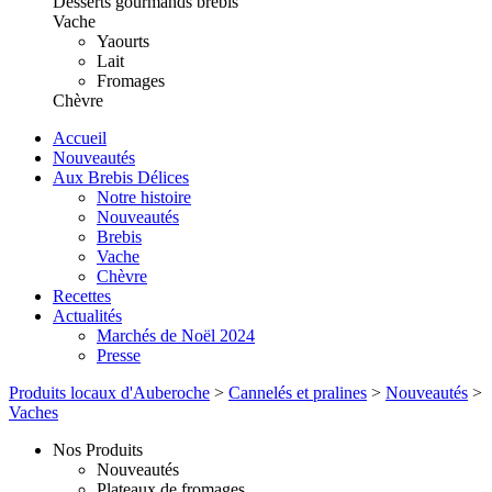
Desserts gourmands brebis
Vache
Yaourts
Lait
Fromages
Chèvre
Accueil
Nouveautés
Aux Brebis Délices
Notre histoire
Nouveautés
Brebis
Vache
Chèvre
Recettes
Actualités
Marchés de Noël 2024
Presse
Produits locaux d'Auberoche
>
Cannelés et pralines
>
Nouveautés
>
Vaches
Nos Produits
Nouveautés
Plateaux de fromages