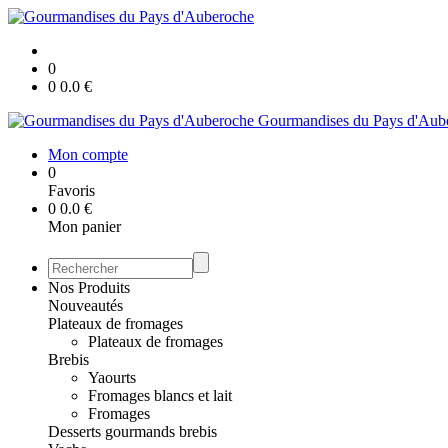
0
0
0.0
€
Gourmandises du Pays d'Aub
Mon compte
0
Favoris
0
0.0
€
Mon panier
Nos Produits
Nouveautés
Plateaux de fromages
Plateaux de fromages
Brebis
Yaourts
Fromages blancs et lait
Fromages
Desserts gourmands brebis