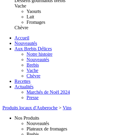
Desserts gourmands brebis
Vache
Yaourts
Lait
Fromages
Chèvre
Accueil
Nouveautés
Aux Brebis Délices
Notre histoire
Nouveautés
Brebis
Vache
Chèvre
Recettes
Actualités
Marchés de Noël 2024
Presse
Produits locaux d'Auberoche
>
Vins
Nos Produits
Nouveautés
Plateaux de fromages
Brebis